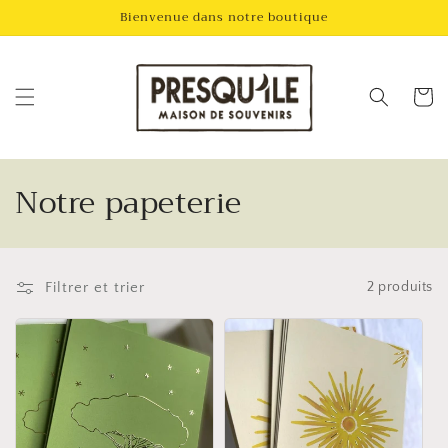
et
Bienvenue dans notre boutique
passer
au
contenu
Panier
C
Notre papeterie
o
l
Filtrer et trier
2 produits
l
e
c
t