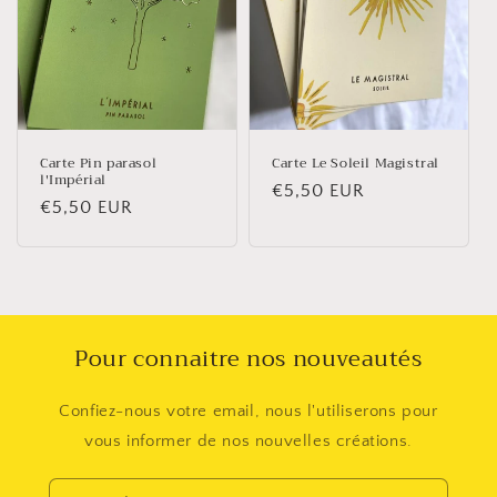
i
o
n
:
Carte Pin parasol
Carte Le Soleil Magistral
l'Impérial
Prix
€5,50 EUR
Prix
€5,50 EUR
habituel
habituel
Pour connaitre nos nouveautés
Confiez-nous votre email, nous l'utiliserons pour
vous informer de nos nouvelles créations.